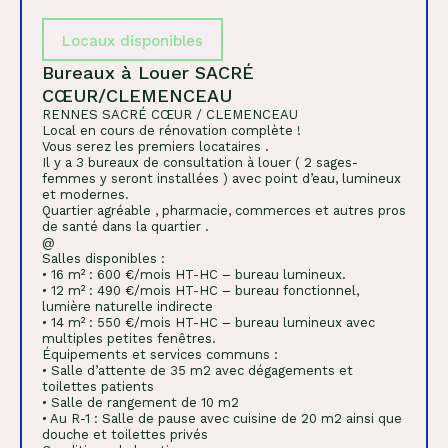
Locaux disponibles
Bureaux à Louer SACRÉ
CŒUR/CLEMENCEAU
RENNES SACRÉ CŒUR / CLEMENCEAU
Local en cours de rénovation complète !
Vous serez les premiers locataires .
Il y a 3 bureaux de consultation à louer ( 2 sages-
femmes y seront installées ) avec point d’eau, lumineux
et modernes.
Quartier agréable , pharmacie, commerces et autres pros
de santé dans la quartier .
@
Salles disponibles :
• 16 m² : 600 €/mois HT-HC – bureau lumineux.
• 12 m² : 490 €/mois HT-HC – bureau fonctionnel,
lumière naturelle indirecte
• 14 m² : 550 €/mois HT-HC – bureau lumineux avec
multiples petites fenêtres.
Équipements et services communs :
• Salle d’attente de 35 m2 avec dégagements et
toilettes patients
• Salle de rangement de 10 m2
• Au R-1 : Salle de pause avec cuisine de 20 m2 ainsi que
douche et toilettes privés