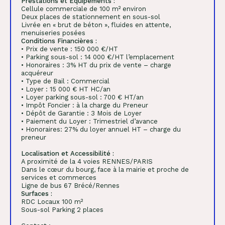
Prestations et Equipements :
Cellule commerciale de 100 m² environ
Deux places de stationnement en sous-sol
Livrée en « brut de béton », fluides en attente,
menuiseries posées
Conditions Financières :
• Prix de vente : 150 000 €/HT
• Parking sous-sol : 14 000 €/HT l’emplacement
• Honoraires : 3% HT du prix de vente – charge
acquéreur
• Type de Bail : Commercial
• Loyer : 15 000 € HT HC/an
• Loyer parking sous-sol : 700 € HT/an
• Impôt Foncier : à la charge du Preneur
• Dépôt de Garantie : 3 Mois de Loyer
• Paiement du Loyer : Trimestriel d’avance
• Honoraires: 27% du loyer annuel HT – charge du
preneur
Localisation et Accessibilité :
A proximité de la 4 voies RENNES/PARIS
Dans le cœur du bourg, face à la mairie et proche de
services et commerces
Ligne de bus 67 Brécé/Rennes
Surfaces :
RDC Locaux 100 m²
Sous-sol Parking 2 places